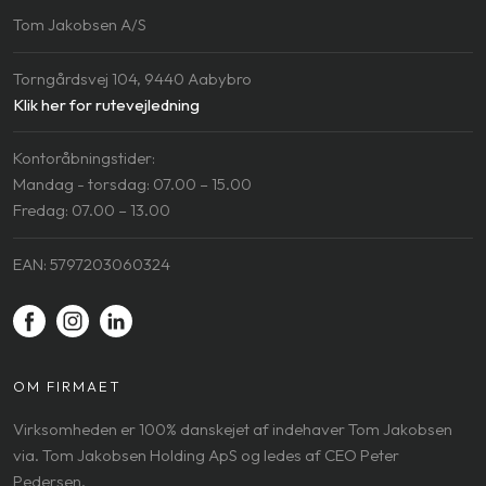
​Tom Jakobsen A/S​
Torngårdsvej 104, 9440 Aabybro
Klik her for rutevejledning
Kontoråbningstider:
​Mandag - torsdag: 07.00 – 15.00
​Fredag: 07.00 – 13.00
EAN: 5797203060324
OM ​FIRMAET
Virksomheden er 100% danskejet af indehaver Tom Jakobsen
via. Tom Jakobsen Holding ApS og ledes af CEO Peter
Pedersen.