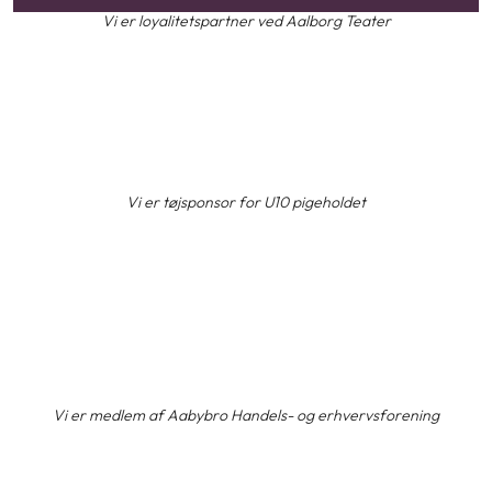
​Vi er loyalitetspartner ved Aalborg Teater
​Vi er tøjsponsor for U10 pigeholdet
​Vi er medlem af Aabybro Handels- og erhvervsforening